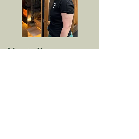
Merete Dam
Merete har en lang karriere bag sig
inden for bl.a. showgus, med flere
store titler under bæltet – senest som
Danmarksmester i team showgus og
med en 3. plads i single showgus
2025.
Merete arbejder med kroppen som en
kilde til styrke, frihed og forbundethed.
Med en baggrund som danser og
underviser skaber hun et trygt og
levende rum, hvor bevægelse, varme