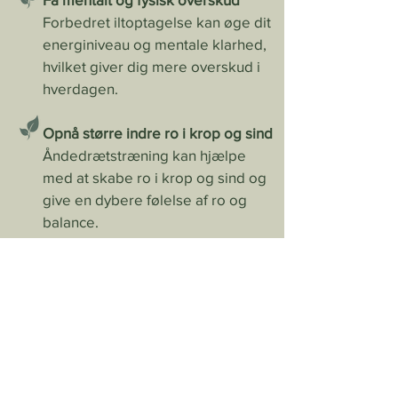
Forbedret iltoptagelse kan øge dit
energiniveau og mentale klarhed,
hvilket giver dig mere overskud i
hverdagen.​
Opnå større indre ro i krop og sind
Åndedrætstræning kan hjælpe
med at skabe ro i krop og sind og
give en dybere følelse af ro og
balance.
Forbedre din fysiske præstation
Sport og fysisk træning kan drage
fordel af et effektivt åndedræt, som
kan forbedre udholdenhed og
restitution.