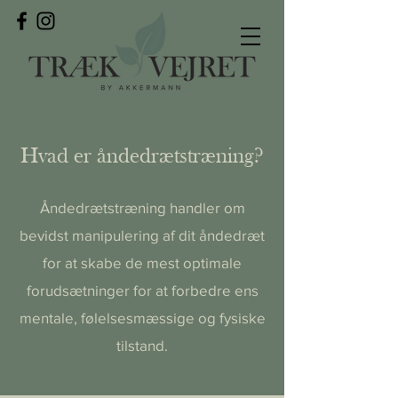
Hvad er åndedrætstræning?
Åndedrætstræning handler om
bevidst manipulering af dit åndedræt
for at skabe de mest optimale
forudsætninger for at forbedre ens
mentale, følelsesmæssige og fysiske
tilstand.